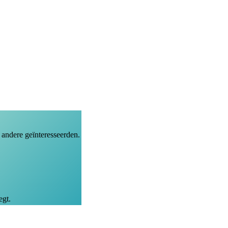
 andere geïnteresseerden.
egt.